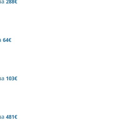
tua
288€
ua
64€
tua
103€
tua
481€