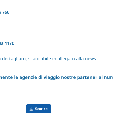
ua
76€
tua
117€
 dettagliato, scaricabile in allegato alla news.
mente le agenzie di viaggio nostre partener ai nume
Scarica